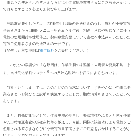
電気をご使用される皆さまならびに小売電気事業者さまにご迷惑をおかけし
ておりますことを心よりお詫び申し上げます。
誤請求が発生したのは、2016年4月以降の託送料金のうち、当社が小売電気
事業者さまから自由化メニュー申込みを受付後、別途、入居や転居などに伴う
電気の使用開始や使用停止、契約容量変更について当社へ申込みをいただいた
電気ご使用者さまの託送料金の一部です。
（発生した主な事例は
添付資料
をご参照ください。）
このたびの誤請求の主な原因は、作業手順の未整備・未定着や要員不足によ
※
る、当社託送業務システム
への反映処理遅れや誤りによるものです。
当社といたしましては、このたびの誤請求について、すみやかに小売電気事
業者さまへお詫びとご説明を実施するとともに、順次清算をさせていただいて
おります。
また、再発防止策として、作業手順の見直し、要員増強をふまえた体制整備
や入力時相互審査の的確実施等を徹底し、今後、同様の誤請求により電気をご
使用される皆さまならびに小売電気事業者さまにご迷惑をおかけすることがな
いよう、全力で取り組んでまいります。