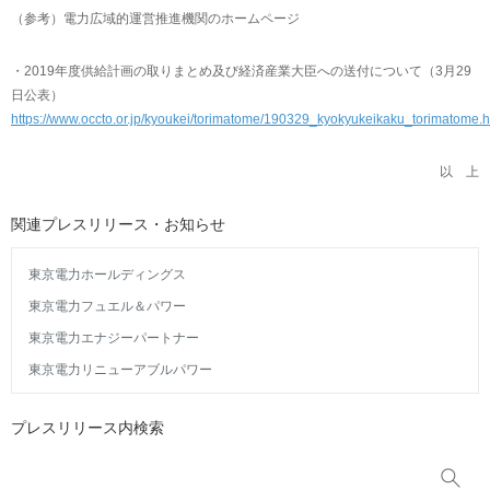
（参考）電力広域的運営推進機関のホームページ
・2019年度供給計画の取りまとめ及び経済産業大臣への送付について（3月29
日公表）
https://www.occto.or.jp/kyoukei/torimatome/190329_kyokyukeikaku_torimatome.h
以 上
関連プレスリリース・お知らせ
東京電力ホールディングス
東京電力フュエル＆パワー
東京電力エナジーパートナー
東京電力リニューアブルパワー
プレスリリース内検索