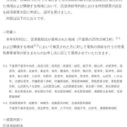
た地域および隣接する地域において、託送供給等約款における特別措置の設定
を経済産業大臣に申請し、認可を受けました。
内容は以下のとおりです。
＜対象＞
※１
本年9月9日に、災害救助法が適用された地域（千葉県の25市15町1村）
※２
および隣接する地域
において被災された方に対して電気の供給を行う小売電
気事業者等の皆さまからのお申し出に応じて適用させていただきます。
※1
千葉県千葉市中央区・花見川区・稲毛区・若葉区・緑区、銚子市、館山市、木更津市、茂
原市、成田市、佐倉市、東金市、旭市、勝浦市、市原市、鴨川市、君津市、富津市、四街
道市、袖ケ浦市、八街市、印西市、富里市、南房総市、匝瑳市、香取市、山武市、いすみ
市、大網白里市、印旛郡酒々井町、印旛郡栄町、香取郡神崎町、香取郡多古町、香取郡東
庄町、山武郡九十九里町、山武郡芝山町、山武郡横芝光町、長生郡一宮町、長生郡睦沢
町、長生郡長生村、長生郡白子町、長生郡長柄町、長生郡長南町、夷隅郡大多喜町、安房
郡鋸南町
※2
茨城県潮来市、稲敷市、神栖市、稲敷郡河内町、北相馬郡利根町
千葉県千葉市美浜区、習志野市、柏市、八千代市、我孫子市、白井市、夷隅郡御宿町
＜措置内容＞
託送供給料金