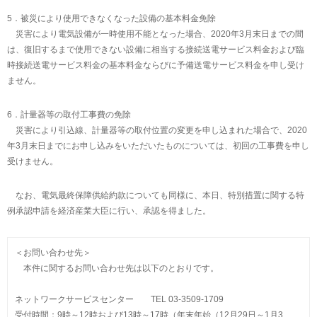
5．被災により使用できなくなった設備の基本料金免除
災害により電気設備が一時使用不能となった場合、2020年3月末日までの間
は、復旧するまで使用できない設備に相当する接続送電サービス料金および臨
時接続送電サービス料金の基本料金ならびに予備送電サービス料金を申し受け
ません。
6．計量器等の取付工事費の免除
災害により引込線、計量器等の取付位置の変更を申し込まれた場合で、2020
年3月末日までにお申し込みをいただいたものについては、初回の工事費を申し
受けません。
なお、電気最終保障供給約款についても同様に、本日、特別措置に関する特
例承認申請を経済産業大臣に行い、承認を得ました。
＜お問い合わせ先＞
本件に関するお問い合わせ先は以下のとおりです。
ネットワークサービスセンター TEL 03-3509-1709
受付時間：9時～12時および13時～17時（年末年始（12月29日～1月3