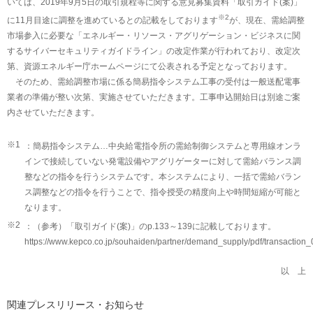
いては、2019年9月5日の取引規程等に関する意見募集資料「取引ガイド(案)」
※2
に11月目途に調整を進めているとの記載をしております
が、現在、需給調整
市場参入に必要な「エネルギー・リソース・アグリゲーション・ビジネスに関
するサイバーセキュリティガイドライン」の改定作業が行われており、改定次
第、資源エネルギー庁ホームページにて公表される予定となっております。
そのため、需給調整市場に係る簡易指令システム工事の受付は一般送配電事
業者の準備が整い次第、実施させていただきます。工事申込開始日は別途ご案
内させていただきます。
※1
：簡易指令システム…中央給電指令所の需給制御システムと専用線オンラ
インで接続していない発電設備やアグリゲーターに対して需給バランス調
整などの指令を行うシステムです。本システムにより、一括で需給バラン
ス調整などの指令を行うことで、指令授受の精度向上や時間短縮が可能と
なります。
※2
：（参考）「取引ガイド(案)」のp.133～139に記載しております。
https://www.kepco.co.jp/souhaiden/partner/demand_supply/pdf/transaction_
以 上
関連プレスリリース・お知らせ