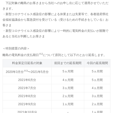
下記対象の離島のお客さまから当社へのお申し出に応じて適用させていただ
きます。
・新型コロナウイルス感染症の影響による休業または失業等で、各都道府県社
会福祉協議会から緊急貸付を受けている（受けるための手続きをしている）お
客さま
・新型コロナウイルス感染症の影響により一時的に電気料金の支払いが困難で
あると当社が判断したお客さま
＜特別措置の内容＞
※2
離島の電気料金の支払期日
について原則として以下のとおり延長します。
料金算定日延長の対象
前回までの延長期間
今回の延長期間
※3
5ヵ月間
5ヵ月間
2020年3月分
〜2021年5月分
2021年6月分
4ヵ月間
5ヵ月間
2021年7月分
3ヵ月間
4ヵ月間
2021年8月分
2ヵ月間
3ヵ月間
2021年9月分
1ヵ月間
2ヵ月間
2021年10月分
－
1ヵ月間