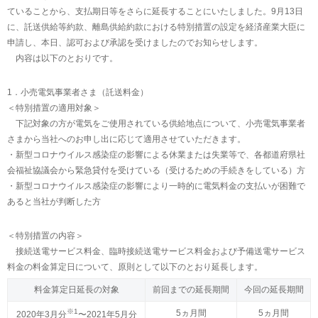
ていることから、支払期日等をさらに延長することにいたしました。9月13日
に、託送供給等約款、離島供給約款における特別措置の設定を経済産業大臣に
申請し、本日、認可および承認を受けましたのでお知らせします。
内容は以下のとおりです。
1．小売電気事業者さま（託送料金）
＜特別措置の適用対象＞
下記対象の方が電気をご使用されている供給地点について、小売電気事業者
さまから当社へのお申し出に応じて適用させていただきます。
・新型コロナウイルス感染症の影響による休業または失業等で、各都道府県社
会福祉協議会から緊急貸付を受けている（受けるための手続きをしている）方
・新型コロナウイルス感染症の影響により一時的に電気料金の支払いが困難で
あると当社が判断した方
＜特別措置の内容＞
接続送電サービス料金、臨時接続送電サービス料金および予備送電サービス
料金の料金算定日について、原則として以下のとおり延長します。
料金算定日延長の対象
前回までの延長期間
今回の延長期間
※1
5ヵ月間
5ヵ月間
2020年3月分
〜2021年5月分