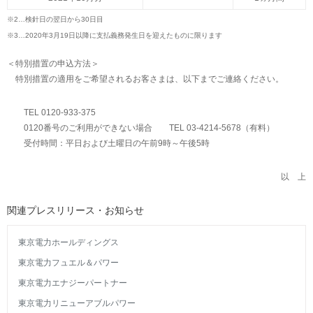
※2…
検針日の翌日から30日目
※3…
2020年3月19日以降に支払義務発生日を迎えたものに限ります
＜特別措置の申込方法＞
特別措置の適用をご希望されるお客さまは、以下までご連絡ください。
TEL 0120-933-375
0120番号のご利用ができない場合 TEL 03-4214-5678（有料）
受付時間：平日および土曜日の午前9時～午後5時
以 上
関連プレスリリース・お知らせ
東京電力ホールディングス
東京電力フュエル＆パワー
東京電力エナジーパートナー
東京電力リニューアブルパワー