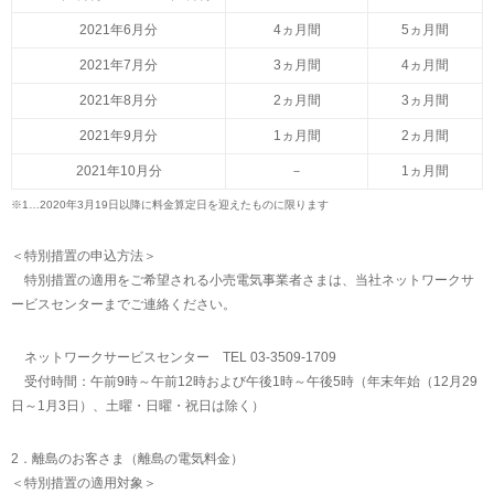
2021年6月分
4ヵ月間
5ヵ月間
2021年7月分
3ヵ月間
4ヵ月間
2021年8月分
2ヵ月間
3ヵ月間
2021年9月分
1ヵ月間
2ヵ月間
2021年10月分
－
1ヵ月間
※1…
2020年3月19日以降に料金算定日を迎えたものに限ります
＜特別措置の申込方法＞
特別措置の適用をご希望される小売電気事業者さまは、当社ネットワークサ
ービスセンターまでご連絡ください。
ネットワークサービスセンター TEL 03-3509-1709
受付時間：午前9時～午前12時および午後1時～午後5時（年末年始（12月29
日～1月3日）、土曜・日曜・祝日は除く）
2．離島のお客さま（離島の電気料金）
＜特別措置の適用対象＞