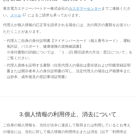
東京電力エナジーパートナー株式会社の
カスタマーセンター
までご連絡くださ
い。
メール
によるご請求も承っております。
代理人が個人情報の訂正等を請求される場合には、次の両方の書類をお送りい
ただくことがあります。
代理人ご自身の身分証明書【マイナンバーカード（個人番号カード）、運転
免許証、パスポート、健康保険の資格確認書】
※添付書類の詳細については、「１．(2) 開示請求の方法・窓口について」を
ご覧ください。
代理人資格を証明する書類（任意代理人の場合は委任状および印鑑登録証明
書または開示者本人の身分証明書の写し、法定代理人の場合は戸籍謄本また
は抄本、成年後見の登記事項証明書）
3.個人情報の利用停止、消去について
ご自身の個人情報を、当社が法令に違反して取得または利用しているとお考え
の場合には、当社に対して個人情報の利用停止または消去（以下「利用停止