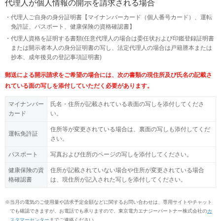
代理人が個人情報の開示を請求される場合
代理人ご自身の身分証明書【マイナンバーカード（個人番号カード）、運転
免許証、パスポート、健康保険の資格確認書】
代理人資格を証明する書類(任意代理人の場合は委任状および印鑑登録証明書
または開示者本人の身分証明書の写し、法定代理人の場合は戸籍謄本または
抄本、成年後見の登記事項証明書)
郵送による開示請求をご希望の場合には、次の書類の現住所及び氏名の記載さ
れている面の写しを添付していただく必要があります。
マイナンバー
氏名・住所が記載されている表面の写しを添付してくださ
カード
い。
住所等が変更されている場合は、裏面の写しも添付してくだ
運転免許証
さい。
パスポート
写真および住所のページの写しを添付してください。
健康保険の資
住所が記載されていない場合や住所が変更されている場合
格確認書
は、現住所が記入された写しを添付してください。
※
当月の電気のご使用量や請求予定金額などに関するお問い合わせは、専用サイトやチャット
でも確認できますが、お電話でも承りますので、東京電力エナジーパートナー株式会社の
カ
スタマーセンター
までご連絡ください。