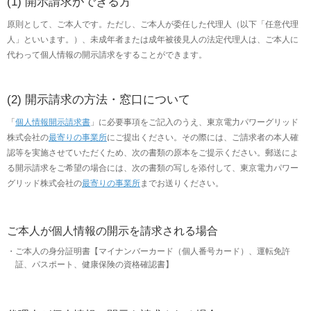
(1) 開示請求ができる方
原則として、ご本人です。ただし、ご本人が委任した代理人（以下「任意代理
人」といいます。）、未成年者または成年被後見人の法定代理人は、ご本人に
代わって個人情報の開示請求をすることができます。
(2) 開示請求の方法・窓口について
「
個人情報開示請求書
」に必要事項をご記入のうえ、東京電力パワーグリッド
株式会社の
最寄りの事業所
にご提出ください。その際には、ご請求者の本人確
認等を実施させていただくため、次の書類の原本をご提示ください。郵送によ
る開示請求をご希望の場合には、次の書類の写しを添付して、東京電力パワー
グリッド株式会社の
最寄りの事業所
までお送りください。
ご本人が個人情報の開示を請求される場合
ご本人の身分証明書【マイナンバーカード（個人番号カード）、運転免許
証、パスポート、健康保険の資格確認書】