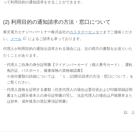
って利用目的の通知請求をすることができます。
(2) 利用目的の通知請求の方法・窓口について
東京電力エナジーパートナー株式会社の
カスタマーセンター
までご連絡くださ
い。
メール
によるご請求も承っております。
代理人が利用目的の通知を請求される場合には、次の両方の書類をお送りいた
だくことがあります。
代理人ご自身の身分証明書【マイナンバーカード（個人番号カード）、運転
免許証、パスポート、健康保険の資格確認書】
※添付書類の詳細については、「１．(2)開示請求の方法・窓口について」を
ご覧ください。
代理人資格を証明する書類（任意代理人の場合は委任状および印鑑登録証明
書または開示者本人の身分証明書の写し、法定代理人の場合は戸籍謄本また
は抄本、成年後見の登記事項証明書）
以 上