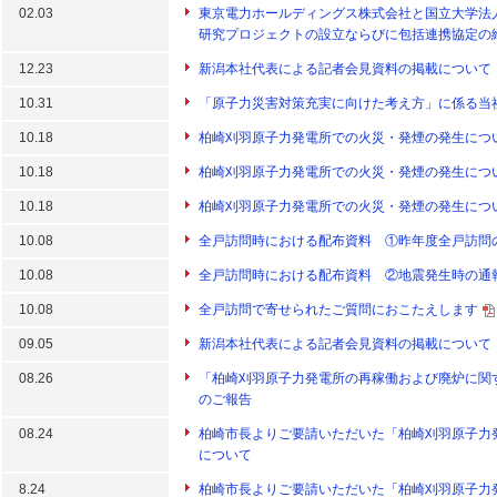
02.03
東京電力ホールディングス株式会社と国立大学法
研究プロジェクトの設立ならびに包括連携協定の
12.23
新潟本社代表による記者会見資料の掲載について
10.31
「原子力災害対策充実に向けた考え方」に係る当
10.18
柏崎刈羽原子力発電所での火災・発煙の発生につ
10.18
柏崎刈羽原子力発電所での火災・発煙の発生につ
10.18
柏崎刈羽原子力発電所での火災・発煙の発生につ
10.08
全戸訪問時における配布資料 ①昨年度全戸訪問
10.08
全戸訪問時における配布資料 ②地震発生時の通
10.08
全戸訪問で寄せられたご質問におこたえします
09.05
新潟本社代表による記者会見資料の掲載について
08.26
「柏崎刈羽原子力発電所の再稼働および廃炉に関
のご報告
08.24
柏崎市長よりご要請いただいた「柏崎刈羽原子力
について
8.24
柏崎市長よりご要請いただいた「柏崎刈羽原子力