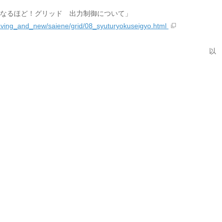
なるほど！グリッド 出力制御について」
saving_and_new/saiene/grid/08_syuturyokuseigyo.html
以