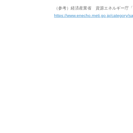
（参考）経済産業省 資源エネルギー庁「
https://www.enecho.meti.go.jp/category/