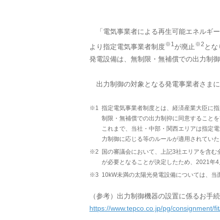
「電気事業者による再生可能エネルギー電
※1
※2
より指定電気事業者制度
が廃止
とな
発電設備は、無制限・無補償での出力制御
出力制御の対象となる発電事業者さまに
※1
指定電気事業者制度とは、経済産業大臣に指
制限・無補償での出力制抑に同意することを
これまで、当社・中部・関西エリアは指定電
力制御に応じる等のルールが適用されていた
※2
国の審議会において、上記3社エリアを含む
が必要となることが決定したため、2021年
※3
10kW未満の太陽光発電設備については、
（参考）出力制御機器の設置に係るお手続
https://www.tepco.co.jp/pg/consignment/fi