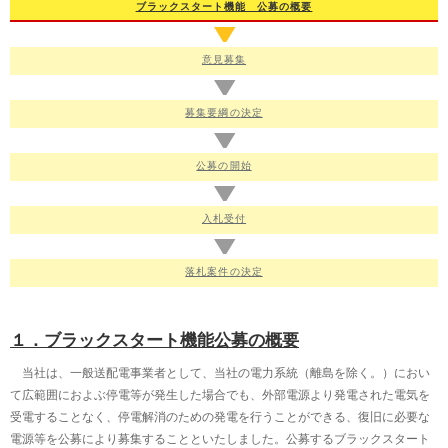
2024年9月9日
ブラックスタート
機能 公募の概要
ブラックスタート機能の公募（2029年度向け）の概要を公表いたしまし
た。
意見募集
募集要綱の
決定
公募の開始
入札受付
落札案件の
決定
１．ブラックスタート機能公募の概要
当社は、一般送配電事業者として、当社の電力系統（離島を除く。）におい
て広範囲におよぶ停電等が発生した場合でも、外部電源より発電された電気を
受電することなく、停電解消のための発電を行うことができる、復旧に必要な
電源等を公募により募集することといたしました。公募するブラックスタート