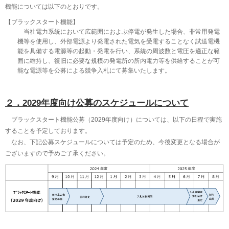
機能については以下のとおりです。
【ブラックスタート機能】
当社電力系統において広範囲におよぶ停電が発生した場合、非常用発電
機等を使用し、外部電源より発電された電気を受電することなく試送電機
能を具備する電源等の起動・発電を行い、系統の周波数と電圧を適正な範
囲に維持し、復旧に必要な規模の発電所の所内電力等を供給することが可
能な電源等を公募による競争入札にて募集いたします。
２．2029年度向け公募のスケジュールについて
ブラックスタート機能公募（2029年度向け）については、以下の日程で実施
することを予定しております。
なお、下記公募スケジュールについては予定のため、今後変更となる場合が
ございますので予めご了承ください。