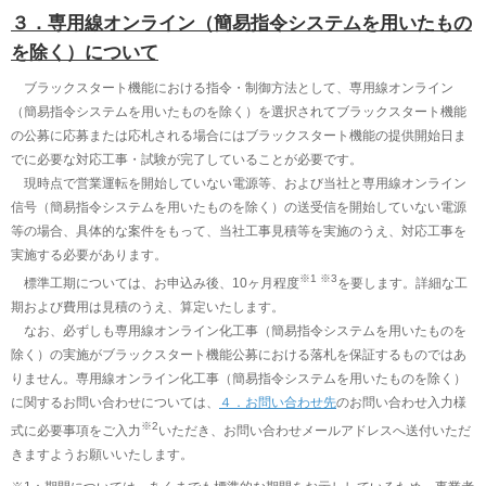
３．専用線オンライン（簡易指令システムを用いたもの
を除く）について
ブラックスタート機能における指令・制御方法として、専用線オンライン
（簡易指令システムを用いたものを除く）を選択されてブラックスタート機能
の公募に応募または応札される場合にはブラックスタート機能の提供開始日ま
でに必要な対応工事・試験が完了していることが必要です。
現時点で営業運転を開始していない電源等、および当社と専用線オンライン
信号（簡易指令システムを用いたものを除く）の送受信を開始していない電源
等の場合、具体的な案件をもって、当社工事見積等を実施のうえ、対応工事を
実施する必要があります。
※1 ※3
標準工期については、お申込み後、10ヶ月程度
を要します。詳細な工
期および費用は見積のうえ、算定いたします。
なお、必ずしも専用線オンライン化工事（簡易指令システムを用いたものを
除く）の実施がブラックスタート機能公募における落札を保証するものではあ
りません。専用線オンライン化工事（簡易指令システムを用いたものを除く）
に関するお問い合わせについては、
４．お問い合わせ先
のお問い合わせ入力様
※2
式に必要事項をご入力
いただき、お問い合わせメールアドレスへ送付いただ
きますようお願いいたします。