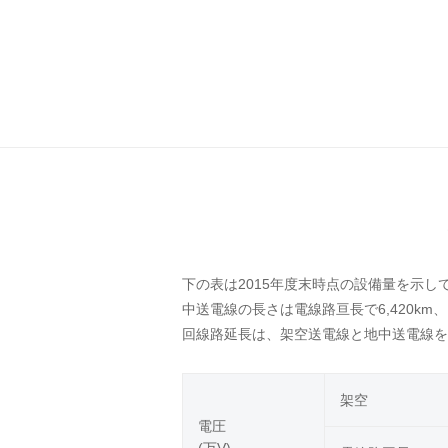
下の表は2015年度末時点の設備量を示してい
中送電線の長さは電線路亘長で6,420km、
回線路延長は、架空送電線と地中送電線を合
架空
電圧