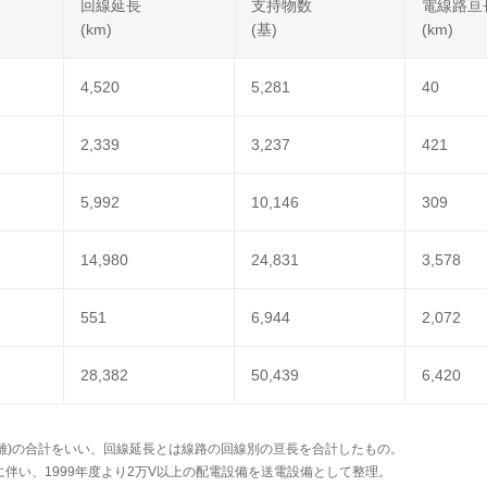
回線延長
支持物数
電線路亘
(km)
(基)
(km)
4,520
5,281
40
2,339
3,237
421
5,992
10,146
309
14,980
24,831
3,578
551
6,944
2,072
28,382
50,439
6,420
距離)の合計をいい、回線延長とは線路の回線別の亘長を合計したもの。
行)に伴い、1999年度より2万V以上の配電設備を送電設備として整理。