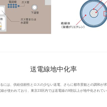
送電線地中化率
るには、供給信頼性とロスの少ない送電、さらに都市景観との調和が求め
送電線が使われており、東京23区内では送電線の9割以上が地中化されて