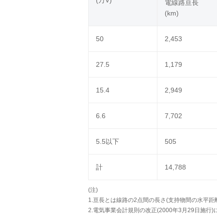
(万V)
電線路亘長
(km)
50
2,453
27.5
1,179
15.4
2,949
6.6
7,702
5.5以下
505
計
14,788
(注)
1.亘長とは線路の2点間の長さ(支持物間の水平
2.電気事業会計規則の改正(2000年3月29日施