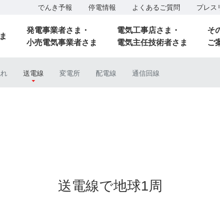
でんき予報
停電情報
よくあるご質問
プレス
発電事業者さま・
電気工事店さま・
そ
ま
小売電気事業者さま
電気主任技術者さま
ご
流れ
送電線
変電所
配電線
通信回線
送電線で地球1周