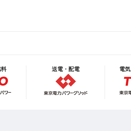
燃料
送電・配電
電気