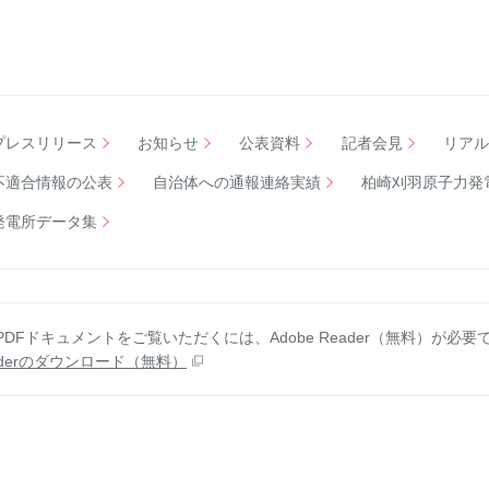
プレスリリース
お知らせ
公表資料
記者会見
リア
不適合情報の公表
自治体への通報連絡実績
柏崎刈羽原子力発
発電所データ集
DFドキュメントをご覧いただくには、Adobe Reader（無料）が必要
derの
ダウンロード（無料）