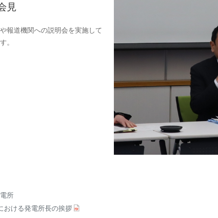
会見
見や報道機関への説明会を実施して
ます。
電所
における発電所長の挨拶