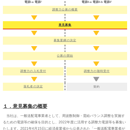
電源I-a
電源I’
電源II-a
電源II-b
電源II’
2022年4月4日
調整力
公募の概要
簡易指令システムに関するアンケートへのご協力のお願いについて
送配電網協議会において、調整力公募・需給調整市場・容量市場に参入
している、または参入を検討している事業者さまに対して、簡易指令シス
意見募集
テム工事の申込受付に関する対応を充実させるためにアンケートを実施（4
月4日～4月22日）しております。
アンケートの実施については、以下の送配電網協議会ホームページでご
募集要綱の
決定
案内しておりますので、ご協力をお願いいたします。
送配電網協議会ホームページ
公募の開始
2021年12月24日
専用線オンライン工事期間延長について
調整力の
入札受付
調整力の
随時受付
2021年12月7日
「
落札者の決定
」を掲載いたしました。
落札者
の決定
契約
2021年10月29日
需給調整市場システムの利用申込について
を追加いたしました。
１．意見募集の概要
2021年10月25日
当社は、一般送配電事業者として、周波数制御・需給バランス調整を実施す
広域予備率に基づく電源I’発動について(2021.10改定)
を更新いたしまし
るための電源等の確保を目的とし、2022年度に活用する調整力電源等を募集い
た。
たします。2021年4月15日に経済産業省から公表された「一般送配電事業者が