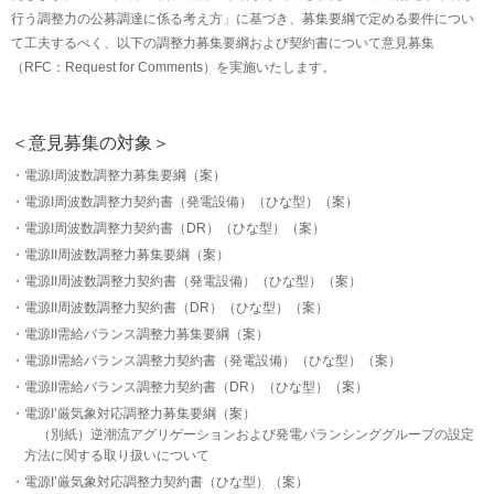
2021年8月30日
行う調整力の公募調達に係る考え方」に基づき、募集要綱で定める要件につい
2021年度（2022年度活用分）の調整力の公募を開始いたしました。
て工夫するべく、以下の調整力募集要綱および契約書について意見募集
（RFC：Request for Comments）を実施いたします。
2021年7月1日
2022年度に活用する調整力の公募の概要を公表いたしました。
＜意見募集の対象＞
電源I周波数調整力募集要綱（案）
電源I周波数調整力契約書（発電設備）（ひな型）（案）
電源I周波数調整力契約書（DR）（ひな型）（案）
電源II周波数調整力募集要綱（案）
電源II周波数調整力契約書（発電設備）（ひな型）（案）
電源II周波数調整力契約書（DR）（ひな型）（案）
電源II需給バランス調整力募集要綱（案）
電源II需給バランス調整力契約書（発電設備）（ひな型）（案）
電源II需給バランス調整力契約書（DR）（ひな型）（案）
電源I’厳気象対応調整力募集要綱（案）
（別紙）逆潮流アグリゲーションおよび発電バランシンググループの設定
方法に関する取り扱いについて
電源I’厳気象対応調整力契約書（ひな型）（案）