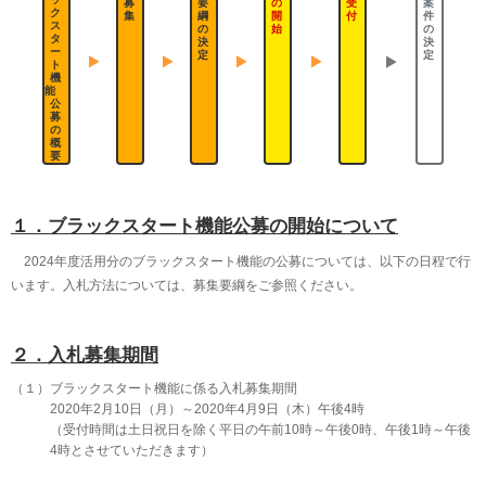
募
要
の
受
案
2019年12月11日
ク
集
綱
開
付
件
ス
の
始
の
ブラックスタート機能の公募（2024年度向け）の概要を公表いたしまし
タ
決
決
た。
ー
定
定
ト
機
能
公
募
の
概
要
１．ブラックスタート機能公募の開始について
2024年度活用分のブラックスタート機能の公募については、以下の日程で行
います。入札方法については、募集要綱をご参照ください。
２．入札募集期間
（１）
ブラックスタート機能に係る入札募集期間
2020年2月10日（月）～2020年4月9日（木）午後4時
（受付時間は土日祝日を除く平日の午前10時～午後0時、午後1時～午後
4時とさせていただきます）