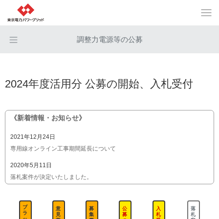
調整力電源等の公募
2024年度活用分 公募の開始、入札受付
《新着情報・お知らせ》
2021年12月24日
専用線オンライン工事期間延長について
2020年5月11日
落札案件が決定いたしました。
2020年2月10日
ブラックスタート機能の公募（2024年度向け）を開始いたしました。
ブ
意
募
公
入
落
ラ
見
集
募
札
札
ッ