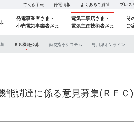
でんき予報
停電情報
よくあるご質問
プレス
発電事業者さま・
電気工事店さま・
そ
ま
小売電気事業者さま
電気主任技術者さま
ご
公募
ＢＳ機能公募
簡易指令システム
専用線オンライン
機能調達に係る意見募集(ＲＦＣ)