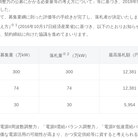
調整力の公募にかかる必要量等の考え方について」等に基づき、2018年9
した。
て、募集要綱に則った評価等の手続きが完了し、落札者が決定いたしま
※１
え方｣
(2016年10月17日経済産業省)に基づき、以下のとおりお知
、契約締結に向けた協議を進めてまいります。
※２
募集量（万kW）
最高落札額（円
落札量
（万kW）
300
300
12,381
74
74
12,381
30
30
5,954
II周波数調整力」「電源II需給バランス調整力」「電源II’低速需
価な電源活用の可能性が高まり、かつ安定供給等に資すると考えられる