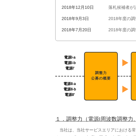
2018年12月10日
落札候補者が
2018年9月3日
2018年度の
2018年7月20日
2018年度
電源I-a
電源I-b
電源I’
調整力
公募の概要
電源II-a
電源II-b
電源II’
１．調整力（電源I周波数調整力
当社は、当社サービスエリアにおける常