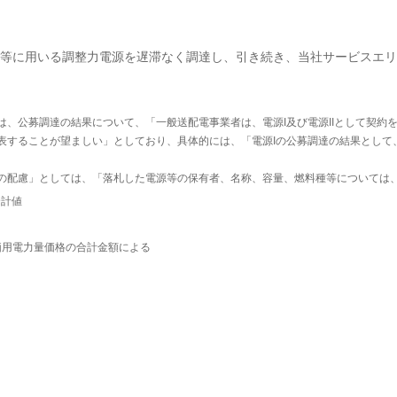
等に用いる調整力電源を遅滞なく調達し、引き続き、当社サービスエリ
は、公募調達の結果について、「一般送配電事業者は、電源I及び電源IIとして契約
表することが望ましい」としており、具体的には、「電源Iの公募調達の結果として
の配慮」としては、「落札した電源等の保有者、名称、容量、燃料種等については
合計値
価用電力量価格の合計金額による