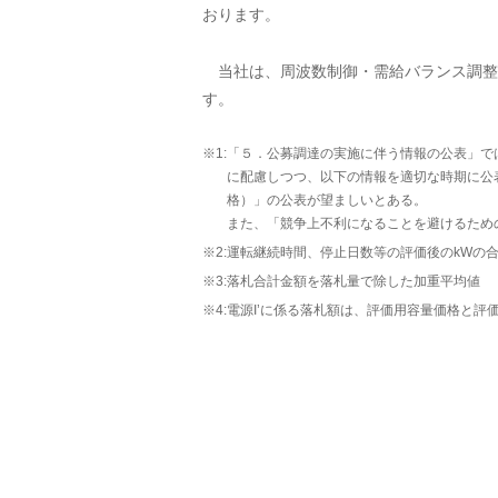
おります。
当社は、周波数制御・需給バランス調整
す。
※1:
「５．公募調達の実施に伴う情報の公表」で
に配慮しつつ、以下の情報を適切な時期に公
格）」の公表が望ましいとある。
また、「競争上不利になることを避けるため
※2:
運転継続時間、停止日数等の評価後のkWの
※3:
落札合計金額を落札量で除した加重平均値
※4:
電源I’に係る落札額は、評価用容量価格と評