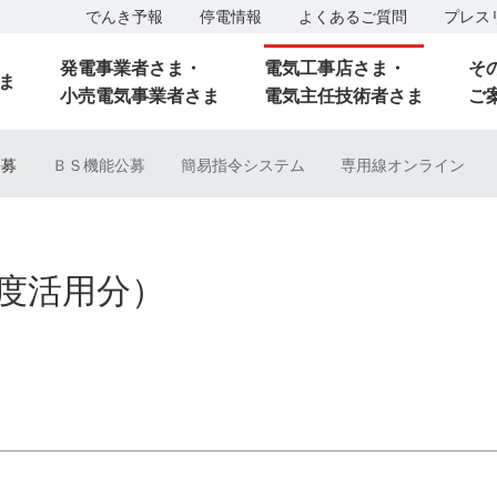
でんき予報
停電情報
よくあるご質問
プレス
発電事業者さま・
電気工事店さま・
そ
ま
小売電気事業者さま
電気主任技術者さま
ご
公募
ＢＳ機能公募
簡易指令システム
専用線オンライン
9年度活用分）