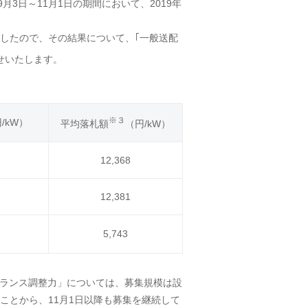
月3日～11月1日の期間において、2019年
したので、その結果について、｢一般送配
らせいたします。
※３
/kW）
平均落札額
（円/kW）
12,368
12,381
5,743
給バランス調整力」については、募集規模は設
ことから、11月1日以降も募集を継続して