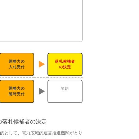
調整力の
落札候補者
入札受付
の決定
調整力の
契約
随時受付
の落札候補者の決定
的として、電力広域的運営推進機関がとり