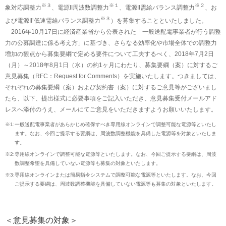
※３
※１
※２
象対応調整力
、電源II周波数調整力
、電源II需給バランス調整力
、お
※３
よび電源II’低速需給バランス調整力
）を募集することといたしました。
2016年10月17日に経済産業省から公表された「一般送配電事業者が行う調整
力の公募調達に係る考え方」に基づき、さらなる効率化や市場全体での調整力
増加の観点から募集要綱で定める要件について工夫するべく、2018年7月2日
（月）～2018年8月1日（水）の約1ヶ月にわたり、募集要綱（案）に対するご
意見募集（RFC：Request for Comments）を実施いたします。つきましては、
それぞれの募集要綱（案）および契約書（案）に対するご意見等がございまし
たら、以下、提出様式に必要事項をご記入いただき、意見募集受付メールアド
レスへ添付のうえ、メールにてご意見をいただきますようお願いいたします。
※1:
一般送配電事業者があらかじめ確保すべき専用線オンラインで調整可能な電源等といたし
ます。なお、今回ご提示する要綱は、周波数調整機能を具備した電源等を対象といたしま
す。
※2:
専用線オンラインで調整可能な電源等といたします。なお、今回ご提示する要綱は、周波
数調整希望を具備していない電源等も募集の対象といたします。
※3:
専用線オンラインまたは簡易指令システムで調整可能な電源等といたします。なお、今回
ご提示する要綱は、周波数調整機能を具備していない電源等も募集の対象といたします。
＜意見募集の対象＞