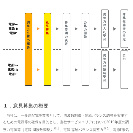
2018年7月20日
2018年度の調整力の公募の概要を公表いたしました。
調
落
整
札
力
候
調
意
募
公
電源I-a
の
補
整
見
集
募
入
者
電源I-b
力
募
要
の
札
の
電源I’
公
集
綱
開
受
決
募
の
始
付
定
の
決
概
定
要
調
契
整
約
力
電源II-a
の
随
電源II-b
時
電源II’
受
付
１．意見募集の概要
当社は、一般送配電事業者として、周波数制御・需給バランス調整を実施す
るための電源等の確保を目的とし、当社サービスエリアにおいて2019年度の調
※１
※２
整力電源等（電源I周波数調整力
、電源I需給バランス調整力
、電源I’厳気