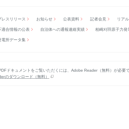
プレスリリース
お知らせ
公表資料
記者会見
リア
不適合情報の公表
自治体への通報連絡実績
柏崎刈羽原子力発
発電所データ集
DFドキュメントをご覧いただくには、Adobe Reader（無料）が必要
derの
ダウンロード（無料）