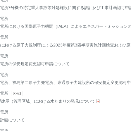
電所7号機の特定重大事故等対処施設に関する設計及び工事計画認可申
電所
電所における国際原子力機関（IAEA）によるエキスパートミッション
電所
における原子力規制庁による2023年度第3四半期実施計画検査および
電所
電所の保安規定変更認可申請について
電所
電所、福島第二原子力発電所、東通原子力建設所の保安規定変更認可申
電所
区分3
理建屋（管理区域）における水たまりの発見について
電所
計画について
電所