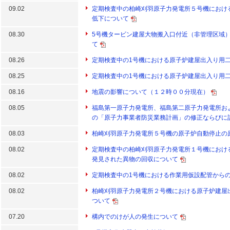
09.02
定期検査中の柏崎刈羽原子力発電所５号機におけ
低下について
08.30
5号機タービン建屋大物搬入口付近（非管理区域
て
08.26
定期検査中の1号機における原子炉建屋出入り用
08.25
定期検査中の1号機における原子炉建屋出入り用
08.16
地震の影響について（１２時００分現在）
08.05
福島第一原子力発電所、福島第二原子力発電所お
の「原子力事業者防災業務計画」の修正ならびに
08.03
柏崎刈羽原子力発電所５号機の原子炉自動停止の
08.02
定期検査中の柏崎刈羽原子力発電所１号機におけ
発見された異物の回収について
08.02
定期検査中の1号機における作業用仮設配管から
08.02
柏崎刈羽原子力発電所２号機における原子炉建屋
ついて
07.20
構内でのけが人の発生について