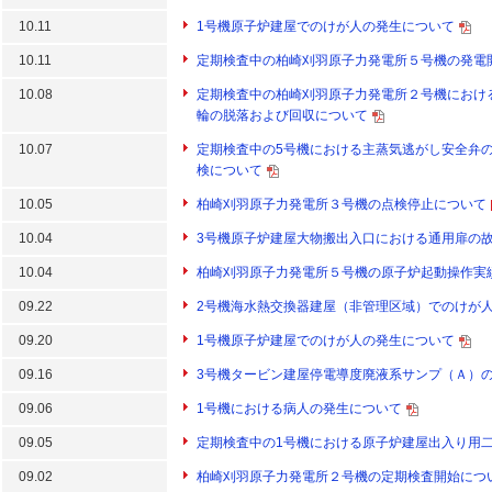
10.11
1号機原子炉建屋でのけが人の発生について
10.11
定期検査中の柏崎刈羽原子力発電所５号機の発電
10.08
定期検査中の柏崎刈羽原子力発電所２号機におけ
輪の脱落および回収について
10.07
定期検査中の5号機における主蒸気逃がし安全弁
検について
10.05
柏崎刈羽原子力発電所３号機の点検停止について
10.04
3号機原子炉建屋大物搬出入口における通用扉の
10.04
柏崎刈羽原子力発電所５号機の原子炉起動操作実
09.22
2号機海水熱交換器建屋（非管理区域）でのけが
09.20
1号機原子炉建屋でのけが人の発生について
09.16
3号機タービン建屋停電導度廃液系サンプ（Ａ）
09.06
1号機における病人の発生について
09.05
定期検査中の1号機における原子炉建屋出入り用
09.02
柏崎刈羽原子力発電所２号機の定期検査開始につ