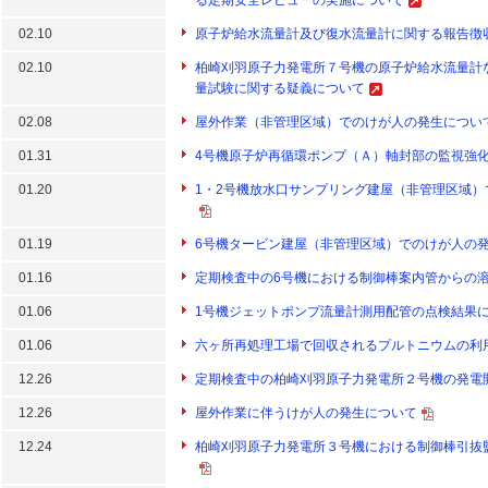
る定期安全レビューの実施について
02.10
原子炉給水流量計及び復水流量計に関する報告徴
02.10
柏崎刈羽原子力発電所７号機の原子炉給水流量計
量試験に関する疑義について
02.08
屋外作業（非管理区域）でのけが人の発生につい
01.31
4号機原子炉再循環ポンプ（Ａ）軸封部の監視強
01.20
1・2号機放水口サンプリング建屋（非管理区域
01.19
6号機タービン建屋（非管理区域）でのけが人の
01.16
定期検査中の6号機における制御棒案内管からの
01.06
1号機ジェットポンプ流量計測用配管の点検結果
01.06
六ヶ所再処理工場で回収されるプルトニウムの利
12.26
定期検査中の柏崎刈羽原子力発電所２号機の発電
12.26
屋外作業に伴うけが人の発生について
12.24
柏崎刈羽原子力発電所３号機における制御棒引抜