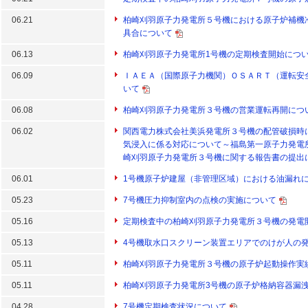
06.21
柏崎刈羽原子力発電所５号機における原子炉補機
具合について
06.13
柏崎刈羽原子力発電所1号機の定期検査開始につ
06.09
ＩＡＥＡ（国際原子力機関）ＯＳＡＲＴ（運転安
いて
06.08
柏崎刈羽原子力発電所３号機の営業運転再開につ
06.02
関西電力株式会社美浜発電所３号機の配管破損時
気浸入に係る対応について～福島第一原子力発電
崎刈羽原子力発電所３号機に関する報告書の提出
06.01
1号機原子炉建屋（非管理区域）における油漏れ
05.23
7号機圧力抑制室内の点検の実施について
05.16
定期検査中の柏崎刈羽原子力発電所３号機の発電
05.13
4号機取水口スクリーン装置エリアでのけが人の
05.11
柏崎刈羽原子力発電所３号機の原子炉起動操作実
05.11
柏崎刈羽原子力発電所3号機の原子炉格納容器漏
04.28
7号機定期検査状況について