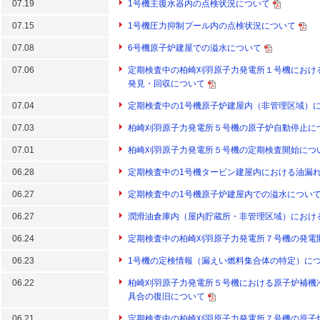
07.19
1号機主復水器内の点検状況について
07.15
1号機圧力抑制プール内の点検状況について
07.08
6号機原子炉建屋での溢水について
07.06
定期検査中の柏崎刈羽原子力発電所１号機におけ
発見・回収について
07.04
定期検査中の1号機原子炉建屋内（非管理区域）
07.03
柏崎刈羽原子力発電所５号機の原子炉自動停止に
07.01
柏崎刈羽原子力発電所５号機の定期検査開始につ
06.28
定期検査中の1号機タービン建屋内における油漏
06.27
定期検査中の1号機原子炉建屋内での溢水につい
06.27
潤滑油倉庫内（屋内貯蔵所・非管理区域）におけ
06.24
定期検査中の柏崎刈羽原子力発電所７号機の発電
06.23
1号機の定検情報（漏えい燃料集合体の特定）に
06.22
柏崎刈羽原子力発電所５号機における原子炉補機
具合の復旧について
06.21
定期検査中の柏崎刈羽原子力発電所７号機の原子