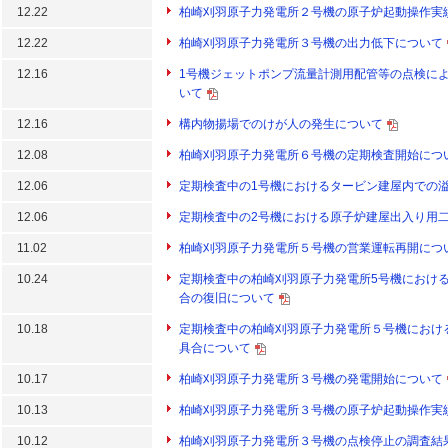
12.22
柏崎刈羽原子力発電所２号機の原子炉起動操作実
12.22
柏崎刈羽原子力発電所３号機の出力低下について
12.16
1号機ジェットポンプ流量計測用配管等の点検に
いて
12.16
構内物揚場でのけが人の発生について
12.08
柏崎刈羽原子力発電所６号機の定期検査開始につ
12.06
定期検査中の1号機におけるタービン建屋内での
12.06
定期検査中の2号機における原子炉建屋出入り用
11.02
柏崎刈羽原子力発電所５号機の営業運転再開につ
10.24
定期検査中の柏崎刈羽原子力発電所5号機におけ
合の復旧について
10.18
定期検査中の柏崎刈羽原子力発電所５号機におけ
具合について
10.17
柏崎刈羽原子力発電所３号機の発電開始について
10.13
柏崎刈羽原子力発電所３号機の原子炉起動操作実
10.12
柏崎刈羽原子力発電所３号機の点検停止の調査結